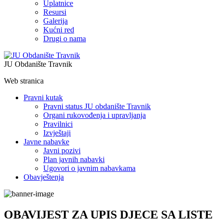
Uplatnice
Resursi
Galerija
Kućni red
Drugi o nama
JU Obdanište Travnik
Web stranica
Pravni kutak
Pravni status JU obdanište Travnik
Organi rukovođenja i upravljanja
Pravilnici
Izvještaji
Javne nabavke
Javni pozivi
Plan javnih nabavki
Ugovori o javnim nabavkama
Obavještenja
OBAVIJEST ZA UPIS DJECE SA LISTE