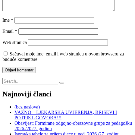
Ime
*
Email
*
Web stranica
Sačuvaj moje ime, email i web stranicu u ovom browseru za
buduće komentare.
Najnoviji članci
(bez naslova)
VAŽNO – LJEKARSKA UVJERENJA, BRISEVI I
POTPIS UGOVORA!!!
Obavijest: Formirane odgojno-obrazovne grupe za pedagošku
2026./2027. godinu
Ispravka tabele za prijem djece u ped. 2026./27. godinu