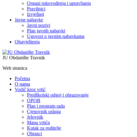
Organi rukovođenja i upravljanja
Pravilnici
Izvještaji
Javne nabavke
Javni pozivi
Plan javnih nabavki
Ugovori o javnim nabavkama
Obavještenja
JU Obdanište Travnik
Web stranica
Početna
O nama
Vodič kroz vrtić
Predškolski odgoj i obrazovanje
OPOB
Plan i program rada
Cjenovnik usluga
Jelovnik
Mapa vrtića
Kutak za roditelje
Obrasci