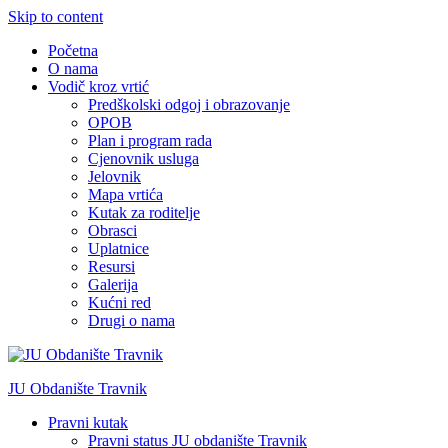
Skip to content
Početna
O nama
Vodič kroz vrtić
Predškolski odgoj i obrazovanje
OPOB
Plan i program rada
Cjenovnik usluga
Jelovnik
Mapa vrtića
Kutak za roditelje
Obrasci
Uplatnice
Resursi
Galerija
Kućni red
Drugi o nama
JU Obdanište Travnik
Pravni kutak
Pravni status JU obdanište Travnik