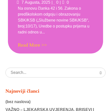
Posted
Likes
Comments
7 Augusta, 2025
0
0
on
Na osnovu članka 42 i 56. Zakona o
predškolskom odgoju i obrazovanju
SBK/KSB („Službene novine SBK/KSB“,
broj:10/17), Uredbe o postupku prijema u
radni odnos u...
Read More >>
Najnoviji članci
(bez naslova)
VAŽNO – LJEKARSKA UVJERENJA, BRISEVI I