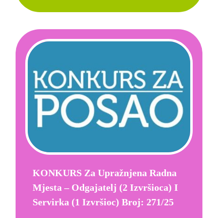
KONKURS Za Upražnjena Radna
Mjesta – Odgajatelj (2 Izvršioca) I
Servirka (1 Izvršioc) Broj: 271/25