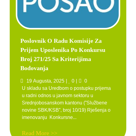
Poslovnik O Radu Komisije Za
Prijem Uposlenika Po Konkursu
Broj 271/25 Sa Kriterijima
Bodovanja
Posted
Likes
Comments
19 Augusta, 2025
0
0
on
U skladu sa Uredbom o postupku prijema
u radni odnos u javnom sektoru u
Srednjobosanskom kantonu (”Službene
novine SBK/KSB”, broj 10/19) Rješenja o
imenovanju Konkursne...
Read More >>