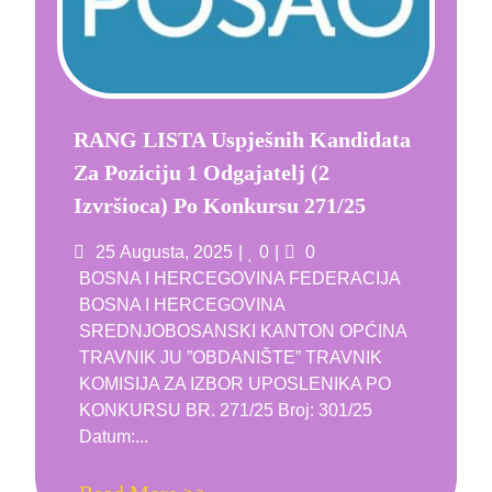
RANG LISTA Uspješnih Kandidata
Za Poziciju 1 Odgajatelj (2
Izvršioca) Po Konkursu 271/25
Posted
Likes
Comments
25 Augusta, 2025
0
0
on
BOSNA I HERCEGOVINA FEDERACIJA
BOSNA I HERCEGOVINA
SREDNJOBOSANSKI KANTON OPĆINA
TRAVNIK JU ”OBDANIŠTE” TRAVNIK
KOMISIJA ZA IZBOR UPOSLENIKA PO
KONKURSU BR. 271/25 Broj: 301/25
Datum:...