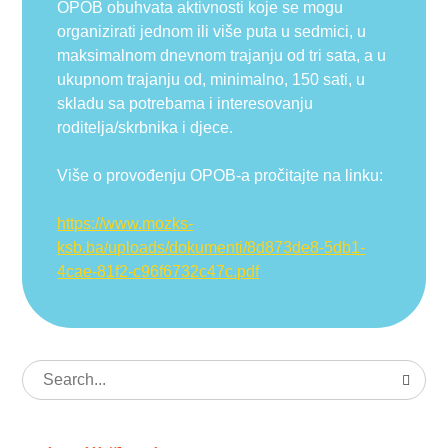
OPOB obuhvata aktivnosti koje se mogu
organizirati jednom ili više puta u sedmici, u
maksimalnom dnevnom trajanju od tri sata, a u
ukupnom trajanju od, minimalno, 150 sati, u
skladu sa potrebama i interesovanju
roditelja/skrbnika i djece.
Više o provođenju OPOB-a pročitajte na linku:
https://www.mozks-
ksb.ba/uploads/dokumenti/8d873de8-5db1-
4cae-81f2-c96f6732c47c.pdf