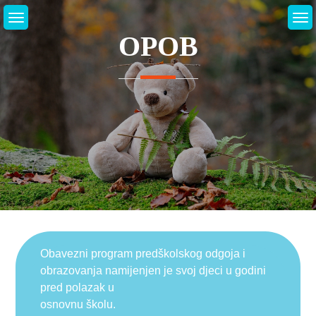
Skip
to
OPOB
content
Obavezni program predškolskog odgoja i
obrazovanja namijenjen je svoj djeci u godini
pred polazak u
osnovnu školu.