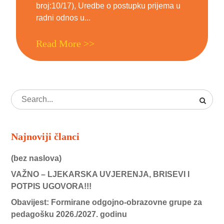
broj:10/17), Uredbe o postupku prijema u
radni odnos u...
Read More >>
Najnoviji članci
(bez naslova)
VAŽNO – LJEKARSKA UVJERENJA, BRISEVI I
POTPIS UGOVORA!!!
Obavijest: Formirane odgojno-obrazovne grupe za
pedagošku 2026./2027. godinu