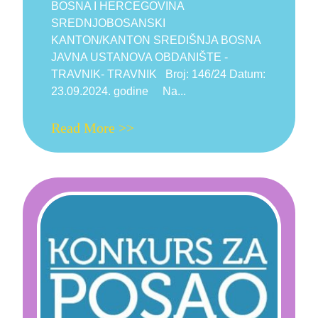
BOSNA I HERCEGOVINA
SREDNJOBOSANSKI
KANTON/KANTON SREDIŠNJA BOSNA
JAVNA USTANOVA OBDANIŠTE -
TRAVNIK- TRAVNIK Broj: 146/24 Datum:
23.09.2024. godine Na...
Read More >>