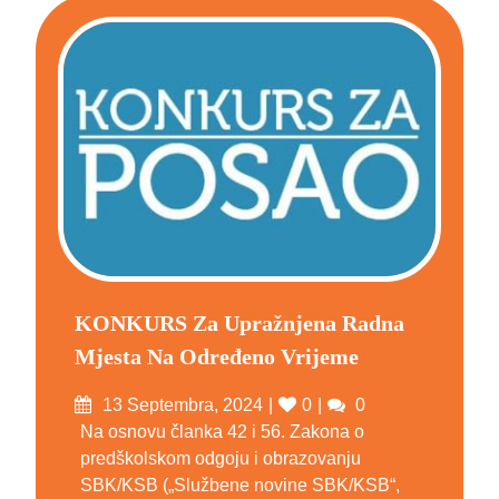
KONKURS Za Upražnjena Radna
Mjesta Na Određeno Vrijeme
Posted
Likes
Comments
13 Septembra, 2024
0
0
on
Na osnovu članka 42 i 56. Zakona o
predškolskom odgoju i obrazovanju
SBK/KSB („Službene novine SBK/KSB“,