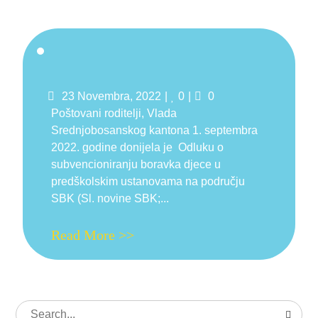
Posted
Likes
Comments
23 Novembra, 2022
0
0
on
Poštovani roditelji, Vlada
Srednjobosanskog kantona 1. septembra
2022. godine donijela je Odluku o
subvencioniranju boravka djece u
predškolskim ustanovama na području
SBK (Sl. novine SBK;...
Read More >>