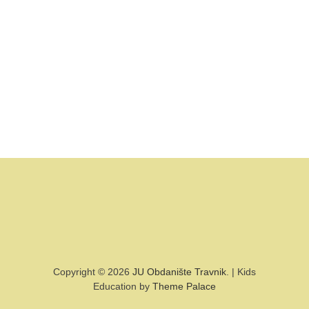
Copyright © 2026
JU Obdanište Travnik
. | Kids
Education by
Theme Palace