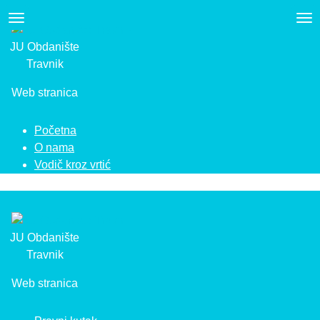
Skip
to
content
JU Obdanište
Travnik
Web stranica
Početna
O nama
Vodič kroz vrtić
JU Obdanište
Travnik
Web stranica