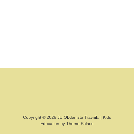
Copyright © 2026
JU Obdanište Travnik
. | Kids
Education by
Theme Palace