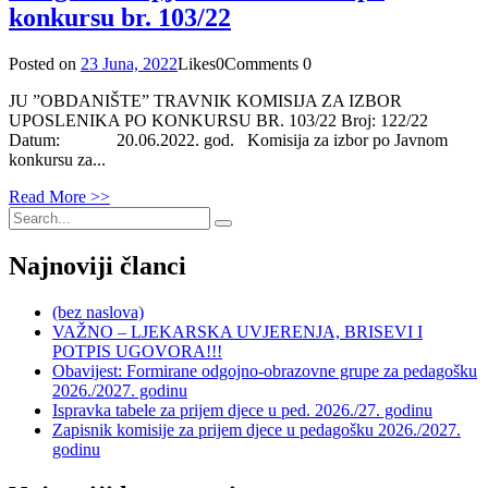
konkursu br. 103/22
Posted on
23 Juna, 2022
Likes
0
Comments
0
JU ”OBDANIŠTE” TRAVNIK KOMISIJA ZA IZBOR
UPOSLENIKA PO KONKURSU BR. 103/22 Broj: 122/22
Datum: 20.06.2022. god. Komisija za izbor po Javnom
konkursu za...
Read More >>
Najnoviji članci
(bez naslova)
VAŽNO – LJEKARSKA UVJERENJA, BRISEVI I
POTPIS UGOVORA!!!
Obavijest: Formirane odgojno-obrazovne grupe za pedagošku
2026./2027. godinu
Ispravka tabele za prijem djece u ped. 2026./27. godinu
Zapisnik komisije za prijem djece u pedagošku 2026./2027.
godinu