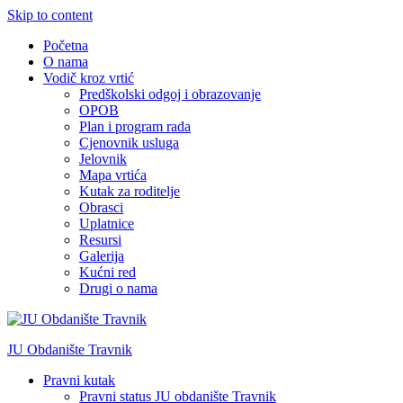
Skip to content
Početna
O nama
Vodič kroz vrtić
Predškolski odgoj i obrazovanje
OPOB
Plan i program rada
Cjenovnik usluga
Jelovnik
Mapa vrtića
Kutak za roditelje
Obrasci
Uplatnice
Resursi
Galerija
Kućni red
Drugi o nama
JU Obdanište Travnik
Pravni kutak
Pravni status JU obdanište Travnik