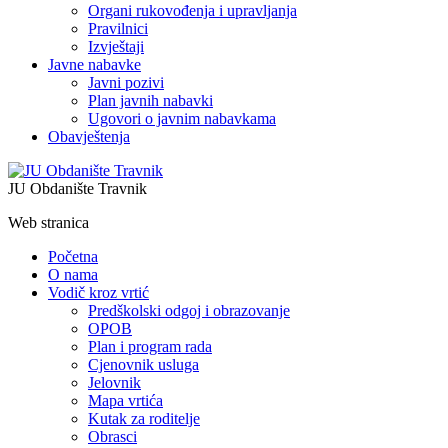
Organi rukovođenja i upravljanja
Pravilnici
Izvještaji
Javne nabavke
Javni pozivi
Plan javnih nabavki
Ugovori o javnim nabavkama
Obavještenja
JU Obdanište Travnik
Web stranica
Početna
O nama
Vodič kroz vrtić
Predškolski odgoj i obrazovanje
OPOB
Plan i program rada
Cjenovnik usluga
Jelovnik
Mapa vrtića
Kutak za roditelje
Obrasci