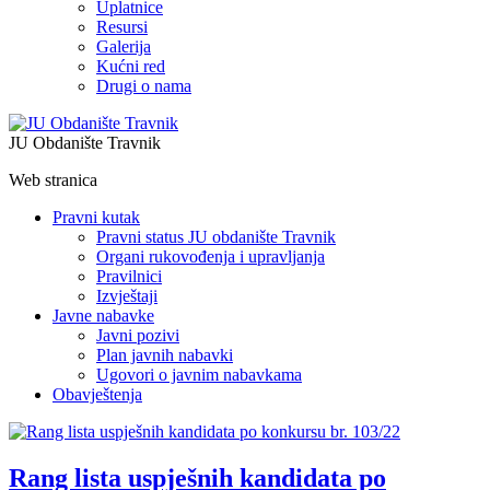
Uplatnice
Resursi
Galerija
Kućni red
Drugi o nama
JU Obdanište Travnik
Web stranica
Pravni kutak
Pravni status JU obdanište Travnik
Organi rukovođenja i upravljanja
Pravilnici
Izvještaji
Javne nabavke
Javni pozivi
Plan javnih nabavki
Ugovori o javnim nabavkama
Obavještenja
Rang lista uspješnih kandidata po