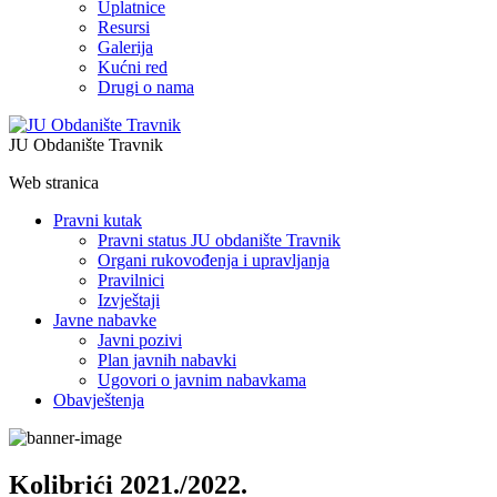
Uplatnice
Resursi
Galerija
Kućni red
Drugi o nama
JU Obdanište Travnik
Web stranica
Pravni kutak
Pravni status JU obdanište Travnik
Organi rukovođenja i upravljanja
Pravilnici
Izvještaji
Javne nabavke
Javni pozivi
Plan javnih nabavki
Ugovori o javnim nabavkama
Obavještenja
Kolibrići 2021./2022.