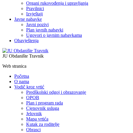
Organi rukovođenja i upravljanja
Pravilnici
Izvještaji
Javne nabavke
Javni pozivi
Plan javnih nabavki
Ugovori o javnim nabavkama
Obavještenja
JU Obdanište Travnik
Web stranica
Početna
O nama
Vodič kroz vrtić
Predškolski odgoj i obrazovanje
OPOB
Plan i program rada
Cjenovnik usluga
Jelovnik
Mapa vrtića
Kutak za roditelje
Obrasci