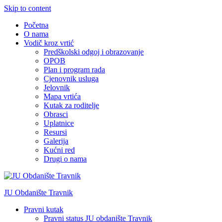
Skip to content
Početna
O nama
Vodič kroz vrtić
Predškolski odgoj i obrazovanje
OPOB
Plan i program rada
Cjenovnik usluga
Jelovnik
Mapa vrtića
Kutak za roditelje
Obrasci
Uplatnice
Resursi
Galerija
Kućni red
Drugi o nama
JU Obdanište Travnik
Pravni kutak
Pravni status JU obdanište Travnik