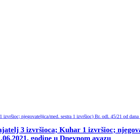
elj 3 izvršioca; Kuhar 1 izvršioc; njegovat
11.06.2021. godine u Dnevnom avazu