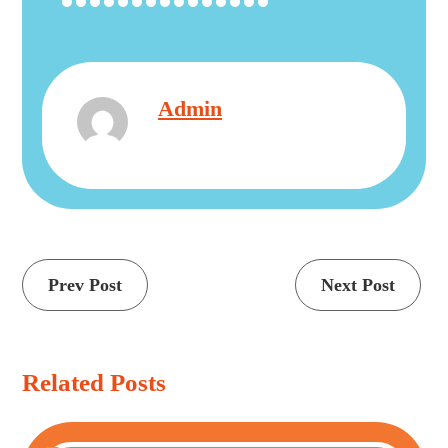
Admin
Continue
Prev Post
Next Post
Reading
Related Posts