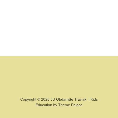
Copyright © 2026
JU Obdanište Travnik
. | Kids
Education by
Theme Palace