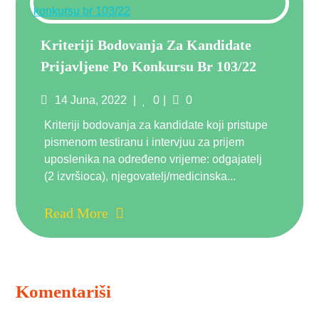
Kriteriji Bodovanja Za Kandidate
Prijavljene Po Konkursu Br 103/22
Posted
Comments
14 Juna, 2022
0
0
on
Kriteriji bodovanja za kandidate koji pristupe
pismenom testiranu i intervjuu za prijem
uposlenika na određeno vrijeme: odgajatelj
(2 izvršioca), njegovatelj/medicinska...
Read More
Komentariši