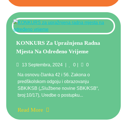
KONKURS Za Upražnjena Radna
Mjesta Na Određeno Vrijeme
Posted
Comments
13 Septembra, 2024
0
0
on
Na osnovu članka 42 i 56. Zakona o
predškolskom odgoju i obrazovanju
SBK/KSB („Službene novine SBK/KSB“,
broj:10/17), Uredbe o postupku...
Read More