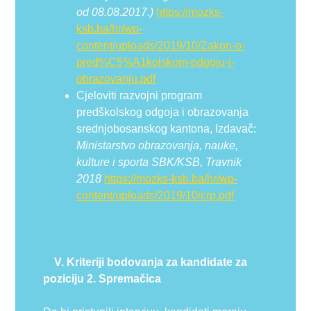
od 08.08.2017.)
https://mozks-
ksb.ba/hr/wp-
content/uploads/2019/10/Zakon-o-
pred%C5%A1kolskom-odgoju-i-
obrazovanju.pdf
Cjeloviti razvojni program
predškolskog odgoja i obrazovanja
srednjobosanskog kantona, Izdavač:
Ministarstvo obrazovanja, nauke,
kulture i sporta SBK/KSB, Travnik
2018
https://mozks-ksb.ba/hr/wp-
content/uploads/2019/10/crp.pdf
V. Kriteriji bodovanja za kandidate za
poziciju 2. Spremačica