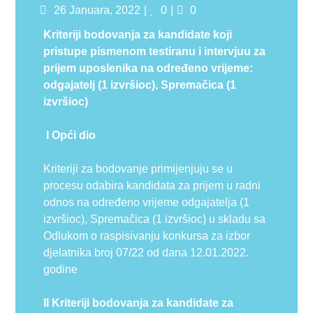
Posted
Likes
Comments
26 Januara, 2022
0
0
on
Kriteriji bodovanja za kandidate koji
pristupe pismenom testiranu i intervjuu z
a
prijem uposlenika na određeno vrijeme:
odgajatelj (1 izvršioc), Spremačica (1
izvršioc)
I
Opći dio
Kriteriji za bodovanje primijenjuju se u
procesu odabira kandidata za prijem u radni
odnos na određeno vrijeme odgajatelja (1
izvršioc), Spremačica (1 izvršioc) u skladu sa
Odlukom o raspisivanju konkursa za izbor
djelatnika broj 07/22 od dana 12.01.2022.
godine
II Kriteriji bodovanja za kandidate za