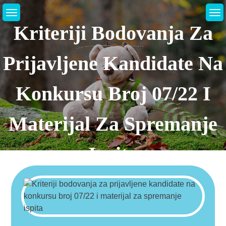
Skip
to
Kriteriji Bodovanja Za
content
Prijavljene Kandidate Na
Konkursu Broj 07/22 I
Materijal Za Spremanje
Ispita