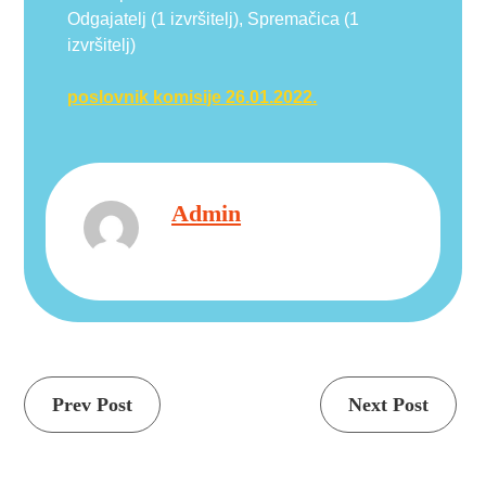
Odgajatelj (1 izvršitelj), Spremačica (1
izvršitelj)
poslovnik komisije 26.01.2022.
Admin
Continue
Prev Post
Next Post
Reading